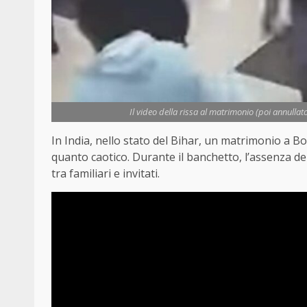
Il video della rissa al matrimonio (poi annullat
In India, nello stato del Bihar, un matrimonio a B
quanto caotico. Durante il banchetto, l’assenza del
tra familiari e invitati.