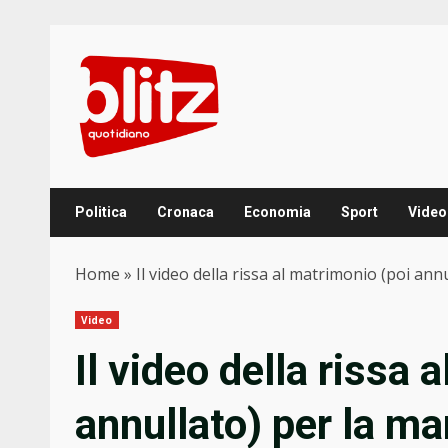
Skip
to
content
Politica
Cronaca
Economia
Sport
Video
Home
»
Il video della rissa al matrimonio (poi ann
Video
Il video della rissa 
annullato) per la m