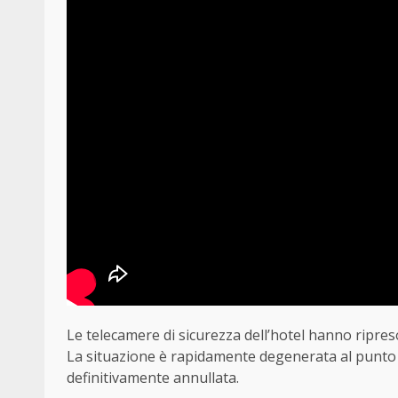
Le telecamere di sicurezza dell’hotel hanno ripreso
La situazione è rapidamente degenerata al punto c
definitivamente annullata.