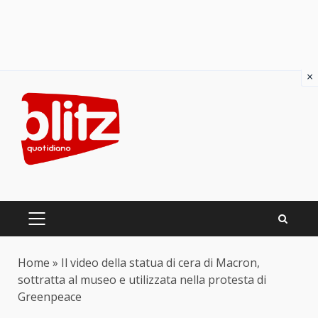
×
Skip
to
content
PRIMARY
MENU
Home
»
Il video della statua di cera di Macron,
sottratta al museo e utilizzata nella protesta di
Greenpeace