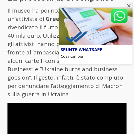
Il museo ha poi ricevuto una telefonata da
un’attivista di
Greenpeace
, che ha
rivendicato il furto della statua dal valore di
40mila euro. Utilizzata per la loro protesta,
gli attivisti hanno posizionato la statua di
SPUNTE WHATSAPP
fronte all’ambasciata russa accanto ad
Cosa cambia
alcuni cartelli con scritto “Business is
Business” e “Ukraine burns and business
goes on”. Il gesto, infatti, è stato compiuto
per denunciare l’atteggiamento di Macron
sulla guerra in Ucraina.