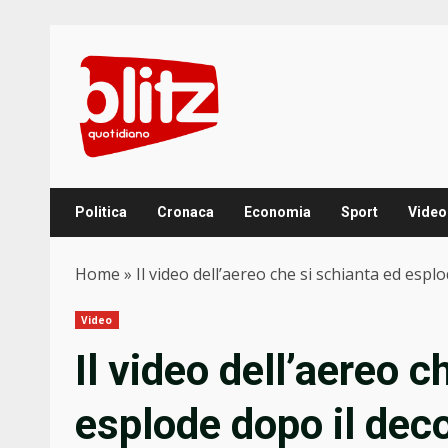
Skip
to
content
Politica
Cronaca
Economia
Sport
Video
Home
»
Il video dell’aereo che si schianta ed espl
Video
Il video dell’aereo c
esplode dopo il dec