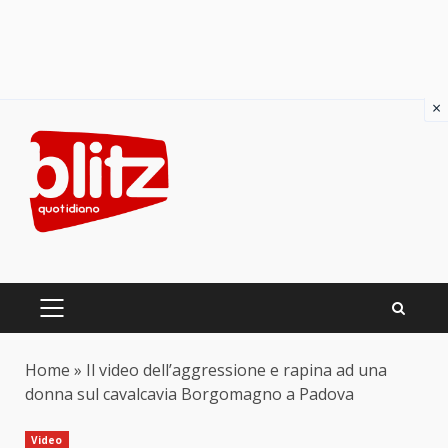
×
Skip
to
content
PRIMARY
MENU
Home
»
Il video dell’aggressione e rapina ad una
donna sul cavalcavia Borgomagno a Padova
Video