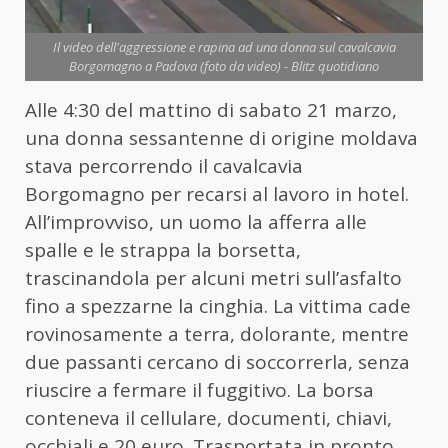
Il video dell'aggressione e rapina ad una donna sul cavalcavia
Borgomagno a Padova (foto da video) - Blitz quotidiano
Alle 4:30 del mattino di sabato 21 marzo,
una donna sessantenne di origine moldava
stava percorrendo il cavalcavia
Borgomagno per recarsi al lavoro in hotel.
All’improvviso, un uomo la afferra alle
spalle e le strappa la borsetta,
trascinandola per alcuni metri sull’asfalto
fino a spezzarne la cinghia. La vittima cade
rovinosamente a terra, dolorante, mentre
due passanti cercano di soccorrerla, senza
riuscire a fermare il fuggitivo. La borsa
conteneva il cellulare, documenti, chiavi,
occhiali e 20 euro. Trasportata in pronto