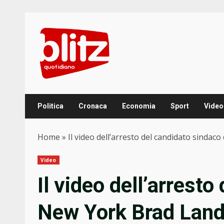
Skip
to
content
Politica
Cronaca
Economia
Sport
Video
Home
»
Il video dell’arresto del candidato sindac
Video
Il video dell’arresto
New York Brad Lande