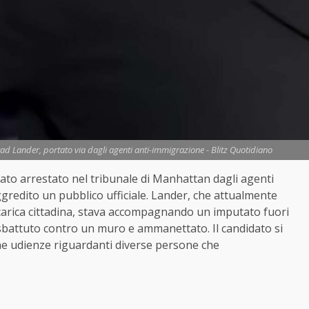
rad Lander, portato via dagli agenti anti-immigrazione - Blitz Quotidiano
stato arrestato nel tribunale di Manhattan dagli agenti
aggredito un pubblico ufficiale. Lander, che attualmente
a carica cittadina, stava accompagnando un imputato fuori
 sbattuto contro un muro e ammanettato. Il candidato si
cune udienze riguardanti diverse persone che