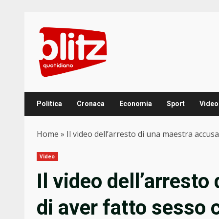
Skip
to
content
Politica
Cronaca
Economia
Sport
Video
Home
»
Il video dell’arresto di una maestra accus
Video
Il video dell’arrest
di aver fatto sesso 