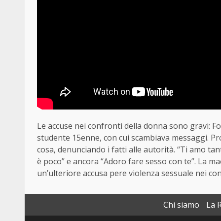
Le accuse nei confronti della donna sono gravi: F
studente 15enne, con cui scambiava messaggi. Pr
cosa, denunciando i fatti alle autorità. “Ti amo 
è poco” e ancora “Adoro fare sesso con te”. La ma
un’ulteriore accusa pere violenza sessuale nei con
Chi siamo
La 