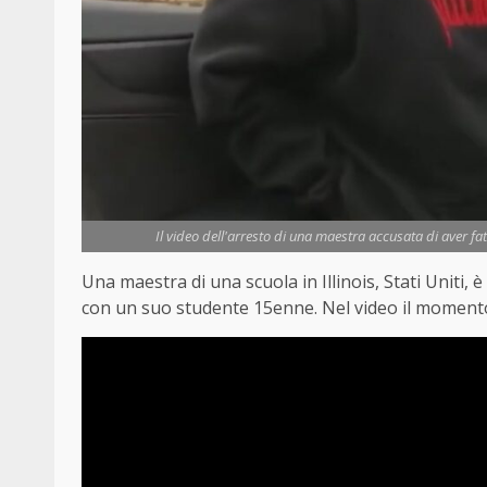
Il video dell'arresto di una maestra accusata di aver fa
Una maestra di una scuola in Illinois, Stati Uniti, 
con un suo studente 15enne. Nel video il momento i