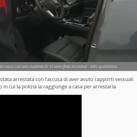
tto sesso con uno studente di 15 anni (foto da video) - Blitz quotidiano
è stata arrestata con l’accusa di aver avuto rapporti sessuali
n cui la polizia la raggiunge a casa per arrestarla.