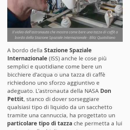
Il video dell'astronauta che mostra come bere una tazza di caffè a
bordo della Stazione Spaziale Internazionale - Blitz Quotidiano
A bordo della
Stazione Spaziale
Internazionale
(ISS) anche le cose più
semplici e quotidiane come bere un
bicchiere d’acqua o una tazza di caffè
richiedono uno sforzo aggiuntivo e
adeguato. L’astronauta della NASA
Don
Pettit
, stanco di dover sorseggiare
qualsiasi tipo di liquido da un sacchetto
tramite una cannuccia, ha progettato un
particolare tipo di tazza
che permetta a lui