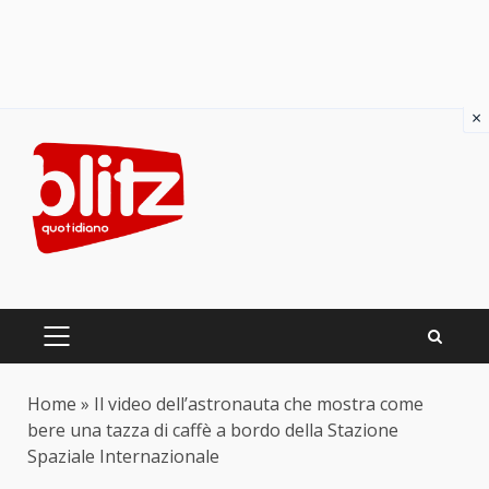
×
Skip
to
content
PRIMARY
MENU
Home
»
Il video dell’astronauta che mostra come
bere una tazza di caffè a bordo della Stazione
Spaziale Internazionale