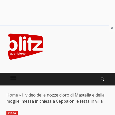
×
Skip
to
content
PRIMARY
MENU
Home
»
Il video delle nozze d’oro di Mastella e della
moglie, messa in chiesa a Ceppaloni e festa in villa
Video