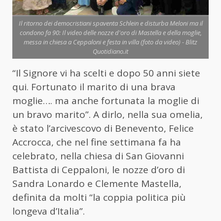
Il ritorno dei democristiani spaventa Schlein e disturba Meloni ma il
condono fa 90: Il video delle nozze d'oro di Mastella e della moglie,
messa in chiesa a Ceppaloni e festa in villa (foto da video) - Blitz
Quotidiano.it
“Il Signore vi ha scelti e dopo 50 anni siete
qui. Fortunato il marito di una brava
moglie…. ma anche fortunata la moglie di
un bravo marito”. A dirlo, nella sua omelia,
è stato l’arcivescovo di Benevento, Felice
Accrocca, che nel fine settimana fa ha
celebrato, nella chiesa di San Giovanni
Battista di Ceppaloni, le nozze d’oro di
Sandra Lonardo e Clemente Mastella,
definita da molti “la coppia politica più
longeva d’Italia”.