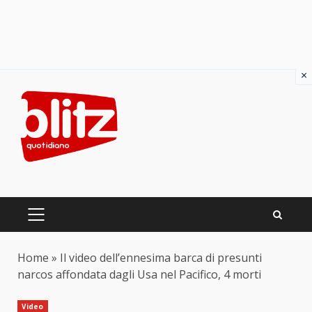
×
Skip
to
content
PRIMARY
MENU
Home
»
Il video dell’ennesima barca di presunti
narcos affondata dagli Usa nel Pacifico, 4 morti
Video