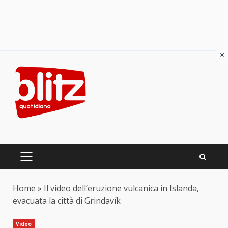
×
Skip
to
content
PRIMARY
MENU
Home
»
Il video dell’eruzione vulcanica in Islanda,
evacuata la città di Grindavík
Video