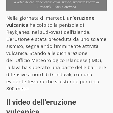
Il video dell'eruzione vulcanica in Islanda, evacuata la città di
Grindavík - Blitz Quotidiano
Nella giornata di martedì,
un’eruzione
vulcanica
ha colpito la penisola di
Reykjanes, nel sud-ovest dell’Islanda.
L’eruzione è stata preceduta da uno sciame
sismico, segnalando l’imminente attività
vulcanica. ​Stando alle dichiarazione
dell’Ufficio Meteorologico Islandese (IMO),
la lava ha superato una parte delle barriere
difensive a nord di Grindavík, con una
evidente fessura che si estende per circa
800 metri.
Il video dell’eruzione
vulcanica