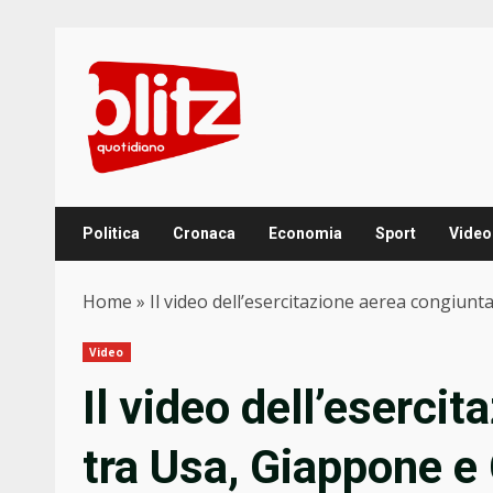
Skip
to
content
Politica
Cronaca
Economia
Sport
Video
Home
»
Il video dell’esercitazione aerea congiun
Video
Il video dell’eserci
tra Usa, Giappone e