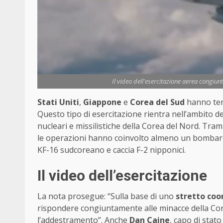
Il video dell'esercitazione aerea congiu
Stati Uniti
,
Giappone
e
Corea del Sud
hanno ten
Questo tipo di esercitazione rientra nell’ambito de
nucleari e missilistiche della Corea del Nord. Trami
le operazioni hanno coinvolto almeno un bombardi
KF-16 sudcoreano e caccia F-2 nipponici.
Il video dell’esercitazione
La nota prosegue: “Sulla base di uno
stretto co
rispondere congiuntamente alle minacce della Co
l’addestramento”. Anche
Dan Caine
, capo di stat