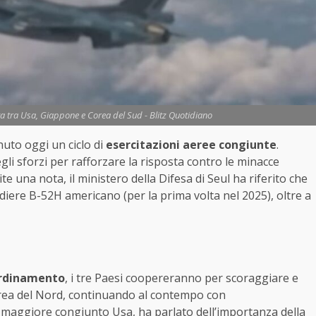
nta tra Usa, Giappone e Corea del Sud - Blitz Quotidiano
uto oggi un ciclo di
esercitazioni aeree congiunte
.
gli sforzi per rafforzare la risposta contro le minacce
te una nota, il ministero della Difesa di Seul ha riferito che
ere B-52H americano (per la prima volta nel 2025), oltre a
ordinamento
, i tre Paesi coopereranno per scoraggiare e
rea del Nord, continuando al contempo con
o maggiore congiunto Usa, ha parlato dell’importanza della