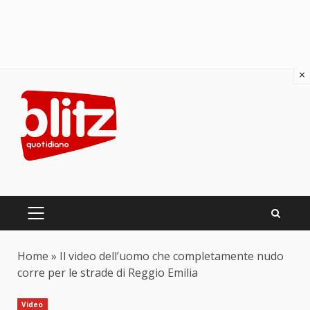
×
Skip
to
content
PRIMARY
MENU
Home
»
Il video dell’uomo che completamente nudo
corre per le strade di Reggio Emilia
Video