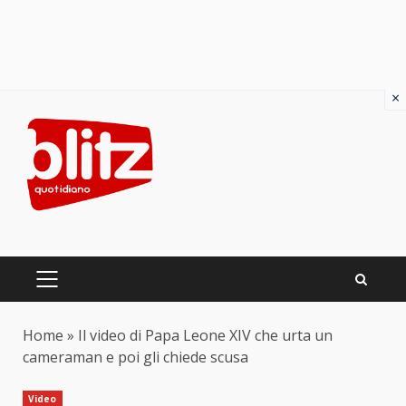
×
Skip
to
content
PRIMARY
MENU
Home
»
Il video di Papa Leone XIV che urta un
cameraman e poi gli chiede scusa
Video