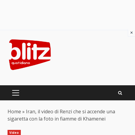
×
Skip
to
content
PRIMARY
MENU
Home
»
Iran, il video di Renzi che si accende una
sigaretta con la foto in fiamme di Khamenei
Video