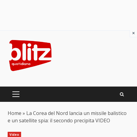
×
Skip
to
content
PRIMARY
MENU
Home
»
La Corea del Nord lancia un missile balistico
e un satellite spia: il secondo precipita VIDEO
Video