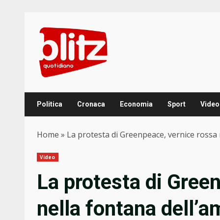
Skip
to
content
Politica
Cronaca
Economia
Sport
Video
Home
»
La protesta di Greenpeace, vernice rossa
Video
La protesta di Gree
nella fontana dell’