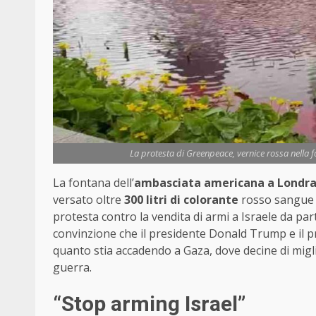
La protesta di Greenpeace, vernice rossa nella 
La fontana dell’
ambasciata americana a Londr
versato oltre
300 litri di colorante
rosso sangue n
protesta contro la vendita di armi a Israele da par
convinzione che il presidente Donald Trump e il p
quanto stia accadendo a Gaza, dove decine di miglia
guerra.
“Stop arming Israel”