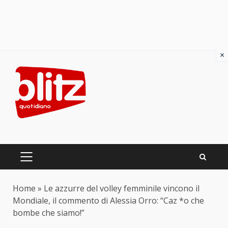
×
Skip
to
content
PRIMARY
MENU
Home
»
Le azzurre del volley femminile vincono il
Mondiale, il commento di Alessia Orro: “Caz *o che
bombe che siamo!”