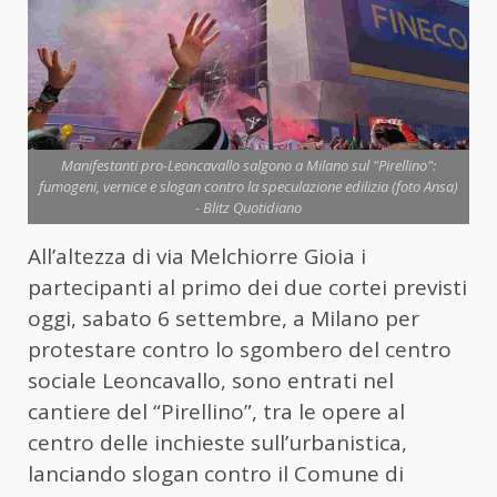
Manifestanti pro-Leoncavallo salgono a Milano sul "Pirellino":
fumogeni, vernice e slogan contro la speculazione edilizia (foto Ansa)
- Blitz Quotidiano
All’altezza di via Melchiorre Gioia i
partecipanti al primo dei due cortei previsti
oggi, sabato 6 settembre, a Milano per
protestare contro lo sgombero del centro
sociale Leoncavallo, sono entrati nel
cantiere del “Pirellino”, tra le opere al
centro delle inchieste sull’urbanistica,
lanciando slogan contro il Comune di