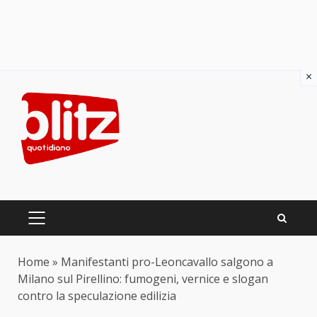
×
Skip
to
content
PRIMARY
MENU
Home
»
Manifestanti pro-Leoncavallo salgono a
Milano sul Pirellino: fumogeni, vernice e slogan
contro la speculazione edilizia