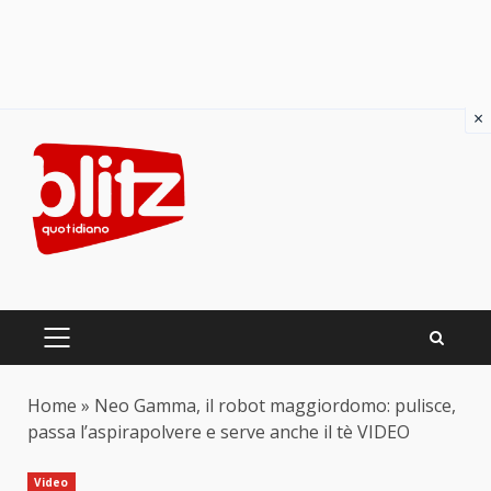
×
Skip
to
content
PRIMARY
MENU
Home
»
Neo Gamma, il robot maggiordomo: pulisce,
passa l’aspirapolvere e serve anche il tè VIDEO
Video