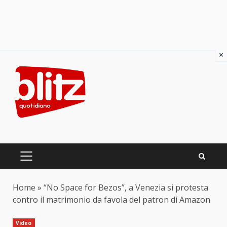
×
Skip
to
content
PRIMARY
MENU
Home
»
“No Space for Bezos”, a Venezia si protesta
contro il matrimonio da favola del patron di Amazon
Video