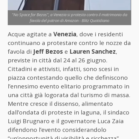
"No Space for Bezos", a Venezia si protesta contro il matrimonio da
favola del patron di Amazon - Blitz Quotidiano
Acque agitate a
Venezia
, dove i residenti
continuano a protestare contro le nozze da
favola di
Jeff Bezos
e
Lauren Sanchez
,
previste in città dal 24 al 26 giugno.
Cittadini e attivisti, infatti, sono scesi in
piazza contestando quello che definiscono
l’ennesimo evento elitario programmato in
una città già logorata dal turismo di massa.
Mentre cresce il dissenso, alimentato
dall’ondata di proteste in laguna, il sindaco
Luigi Brugnaro e il governatore Luca Zaia
difendono l’evento considerandolo
“un’opportunità di visibilità e ricchezza”.