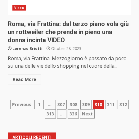
Video
Roma, via Frattina: dal terzo piano vola giù
un rottweiler che prende in pieno una
donna incinta VIDEO
Lorenzo Briotti
Ottobre 28, 2023
Roma, via Frattina. Mezzogiorno è passato da poco
su una delle vie dello shopping nel cuore della...
Read More
Paginazione
Previous
1
…
307
308
309
310
311
312
313
…
336
Next
degli
articoli
ARTICOLI RECENTI