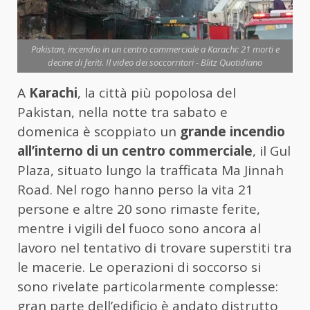
Pakistan, incendio in un centro commerciale a Karachi: 21 morti e
decine di feriti. Il video dei soccorritori - Blitz Quotidiano
A
Karachi
, la città più popolosa del
Pakistan, nella notte tra sabato e
domenica è scoppiato un
grande incendio
all’interno di un centro commerciale
, il Gul
Plaza, situato lungo la trafficata Ma Jinnah
Road. Nel rogo hanno perso la vita 21
persone e altre 20 sono rimaste ferite,
mentre i vigili del fuoco sono ancora al
lavoro nel tentativo di trovare superstiti tra
le macerie. Le operazioni di soccorso si
sono rivelate particolarmente complesse:
gran parte dell’edificio è andato distrutto