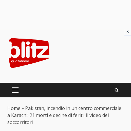
×
Skip
to
content
PRIMARY
MENU
Home
»
Pakistan, incendio in un centro commerciale
a Karachi: 21 morti e decine di feriti. Il video dei
soccorritori