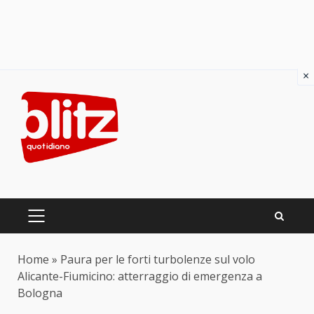
×
Skip
to
content
PRIMARY
MENU
Home
»
Paura per le forti turbolenze sul volo
Alicante-Fiumicino: atterraggio di emergenza a
Bologna