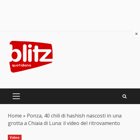
×
Skip
to
content
PRIMARY
MENU
Home
»
Ponza, 40 chili di hashish nascosti in una
grotta a Chiaia di Luna: il video del ritrovamento
Video