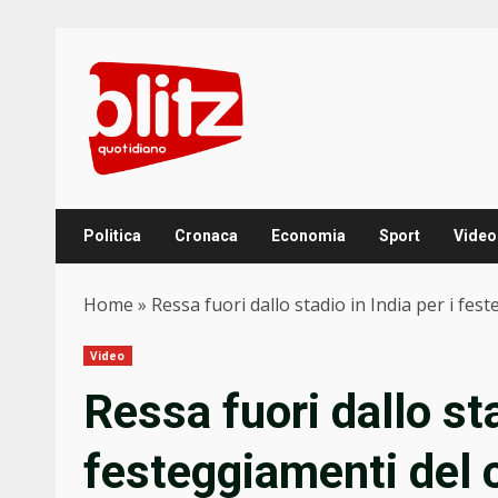
Skip
to
content
Politica
Cronaca
Economia
Sport
Video
Home
»
Ressa fuori dallo stadio in India per i fest
Video
Ressa fuori dallo sta
festeggiamenti del 