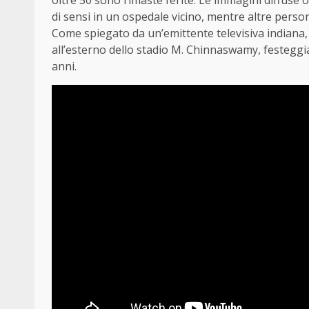
oltre 50 sono rimaste ferite. Le immagini diffuse 
di sensi in un ospedale vicino, mentre altre perso
Come spiegato da un’emittente televisiva indiana, i
all’esterno dello stadio M. Chinnaswamy, festegg
anni.