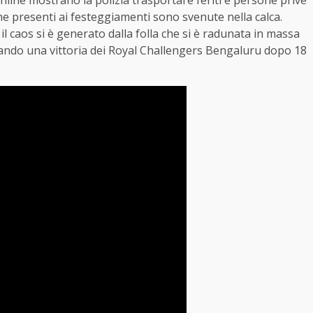
online mostrano la polizia trasportare feriti e persone prive
ne presenti ai festeggiamenti sono svenute nella calca.
l caos si è generato dalla folla che si è radunata in massa
iando una vittoria dei Royal Challengers Bengaluru dopo 18