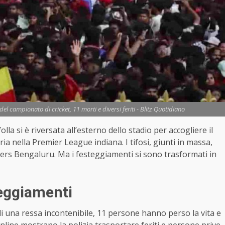
del campionato di cricket, 11 morti e diversi feriti - Blitz Quotidiano
olla si è riversata all’esterno dello stadio per accogliere il
oria nella Premier League indiana. I tifosi, giunti in massa,
gers Bengaluru. Ma i festeggiamenti si sono trasformati in
teggiamenti
i una ressa incontenibile, 11 persone hanno perso la vita e