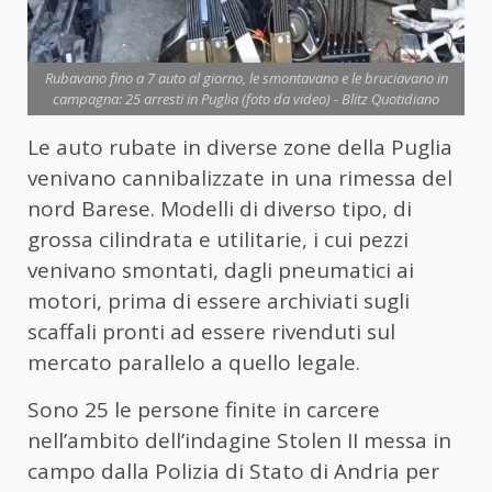
Rubavano fino a 7 auto al giorno, le smontavano e le bruciavano in
campagna: 25 arresti in Puglia (foto da video) - Blitz Quotidiano
Le auto
rubate in diverse zone della Puglia
venivano cannibalizzate in una rimessa del
nord Barese. Modelli di diverso tipo, di
grossa cilindrata e utilitarie, i cui pezzi
venivano smontati, dagli pneumatici ai
motori, prima di essere archiviati sugli
scaffali pronti ad essere rivenduti sul
mercato parallelo a quello legale.
Sono 25 le persone finite in carcere
nell’ambito dell’indagine Stolen II messa in
campo dalla Polizia di Stato di Andria per