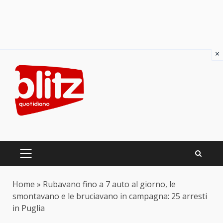
×
Skip
to
content
PRIMARY
MENU
Home
»
Rubavano fino a 7 auto al giorno, le
smontavano e le bruciavano in campagna: 25 arresti
in Puglia