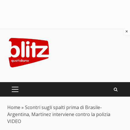
×
Skip
to
content
PRIMARY
MENU
Home
»
Scontri sugli spalti prima di Brasile-
Argentina, Martinez interviene contro la polizia
VIDEO