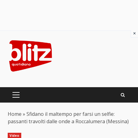
×
Skip
to
content
PRIMARY
MENU
Home
»
Sfidano il maltempo per farsi un selfie:
passanti travolti dalle onde a Roccalumera (Messina)
Video