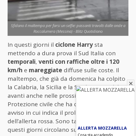
Sfidano il maltempo per farsi un selfie: passanti travolti dalle onde a
Roccalumera (Messina) - Blitz Quotidiano
In questi giorni il
ciclone Harry
sta
mettendo a dura prova il Sud Italia con
temporali
,
venti con raffiche oltre i 120
km/h
e
mareggiate
diffuse sulle coste. Il
maltempo, che già da domenica ha colpito
la Calabria, la Sicilia e la Sardegna, andrà
avanti anche nelle prossime ore, con la
Protezione civile che ha diramato un nuovo
avviso in cui indica il prolungamento
dell’allerta rossa. Sono tanti i video che in
ALLERTA MOZZARELLA
questi giorni circolano sul web, nei quali
Cosa sta accadendo