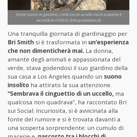
Strani rumori in giardino, crede sia un uccello ma la scoperta è
incredibile (VIDEO) (blitzquotidiano.it)
Una tranquilla giornata di giardinaggio per
Bri Smith
si è trasformata in
un’esperienza
che non dimenticherà mai.
La donna,
amante degli animali e appassionata del
verde, stava godendosi il suo giardino della
sua casa a Los Angeles quando un
suono
insolito
ha attirato la sua attenzione.
“Sembrava il cinguettio di un uccello,
ma
qualcosa non quadrava”, ha raccontato Bri
sui Social. Incuriosita, si è avvicinata alla
fonte del rumore e si è trovata davanti a
una scoperta sorprendente: un cumulo di
macerie e,
nascosto tra i blocchi di