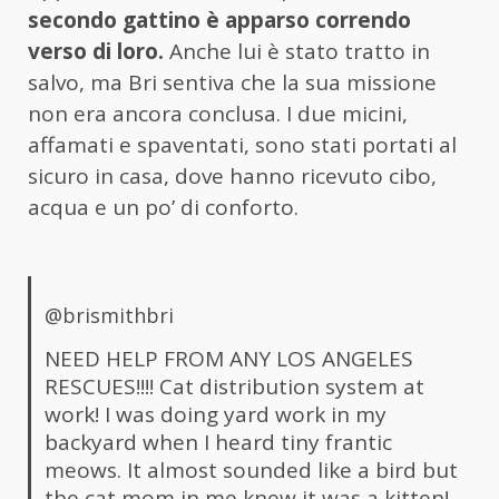
secondo gattino è apparso correndo
verso di loro.
Anche lui è stato tratto in
salvo, ma Bri sentiva che la sua missione
non era ancora conclusa. I due micini,
affamati e spaventati, sono stati portati al
sicuro in casa, dove hanno ricevuto cibo,
acqua e un po’ di conforto.
@brismithbri
NEED HELP FROM ANY LOS ANGELES
RESCUES!!!! Cat distribution system at
work! I was doing yard work in my
backyard when I heard tiny frantic
meows. It almost sounded like a bird but
the cat mom in me knew it was a kitten!