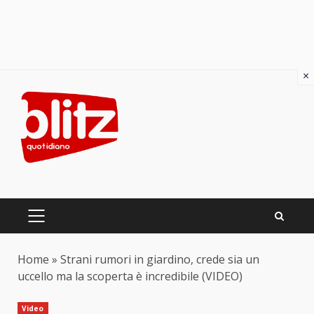
×
Skip
to
content
PRIMARY
MENU
Home
»
Strani rumori in giardino, crede sia un
uccello ma la scoperta è incredibile (VIDEO)
Video