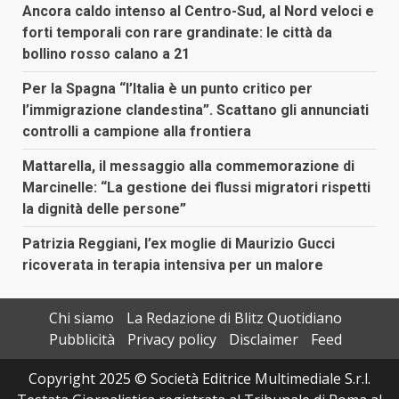
Ancora caldo intenso al Centro-Sud, al Nord veloci e
forti temporali con rare grandinate: le città da
bollino rosso calano a 21
Per la Spagna “l’Italia è un punto critico per
l’immigrazione clandestina”. Scattano gli annunciati
controlli a campione alla frontiera
Mattarella, il messaggio alla commemorazione di
Marcinelle: “La gestione dei flussi migratori rispetti
la dignità delle persone”
Patrizia Reggiani, l’ex moglie di Maurizio Gucci
ricoverata in terapia intensiva per un malore
Chi siamo
La Redazione di Blitz Quotidiano
Pubblicità
Privacy policy
Disclaimer
Feed
Copyright 2025 © Società Editrice Multimediale S.r.l.