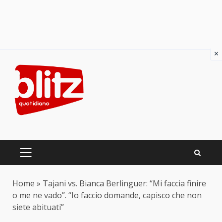
×
Skip
to
content
PRIMARY
MENU
Home
»
Tajani vs. Bianca Berlinguer: “Mi faccia finire
o me ne vado”. “Io faccio domande, capisco che non
siete abituati”