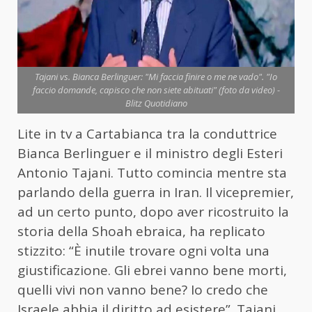
Tajani vs. Bianca Berlinguer: "Mi faccia finire o me ne vado". "Io
faccio domande, capisco che non siete abituati" (foto da video) -
Blitz Quotidiano
Lite in tv a Cartabianca tra la conduttrice
Bianca Berlinguer e il ministro degli Esteri
Antonio Tajani. Tutto comincia mentre sta
parlando della guerra in Iran. Il vicepremier,
ad un certo punto, dopo aver ricostruito la
storia della Shoah ebraica, ha replicato
stizzito: “È inutile trovare ogni volta una
giustificazione. Gli ebrei vanno bene morti,
quelli vivi non vanno bene? Io credo che
Israele abbia il diritto ad esistere”. Tajani