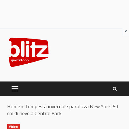
×
Skip
to
content
PRIMARY
MENU
Home
»
Tempesta invernale paralizza New York: 50
cm di neve a Central Park
Video