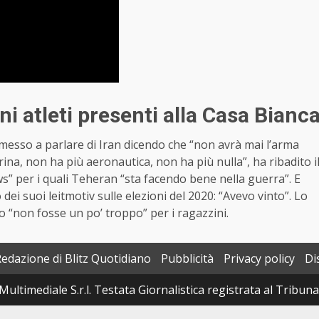
ni atleti presenti alla Casa Bianc
 messo a parlare di Iran dicendo che “non avrà mai l’arma
ina, non ha più aeronautica, non ha più nulla”, ha ribadito i
” per i quali Teheran “sta facendo bene nella guerra”. E
dei suoi leitmotiv sulle elezioni del 2020: “Avevo vinto”. Lo
so “non fosse un po’ troppo” per i ragazzini.
Redazione di Blitz Quotidiano
Pubblicità
Privacy policy
Di
Multimediale S.r.l. Testata Giornalistica registrata al Tribun