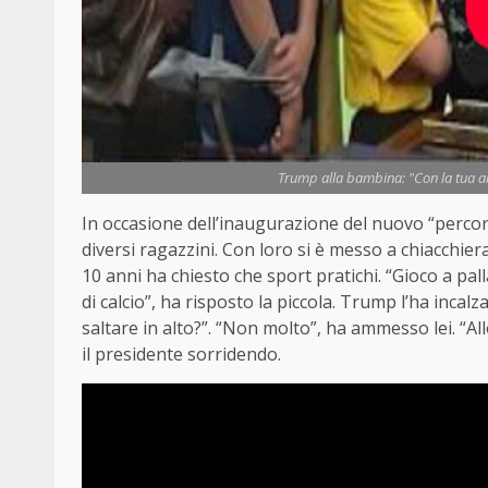
Trump alla bambina: "Con la tua alt
In occasione dell’inaugurazione del nuovo “percor
diversi ragazzini. Con loro si è messo a chiacchie
10 anni ha chiesto che sport pratichi. “Gioco a pa
di calcio”, ha risposto la piccola. Trump l’ha incalza
saltare in alto?”. “Non molto”, ha ammesso lei. “A
il presidente sorridendo.