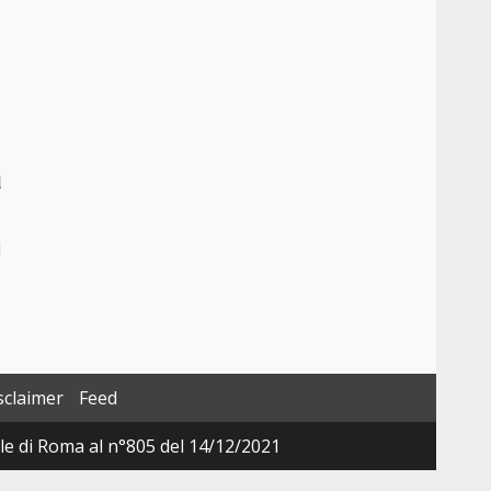
a
l
sclaimer
Feed
ale di Roma al n°805 del 14/12/2021