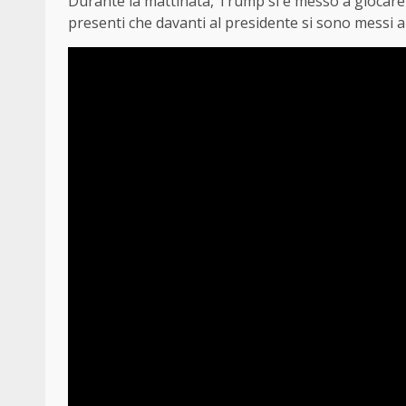
Durante la mattinata, Trump si è messo a giocare 
presenti che davanti al presidente si sono messi anc