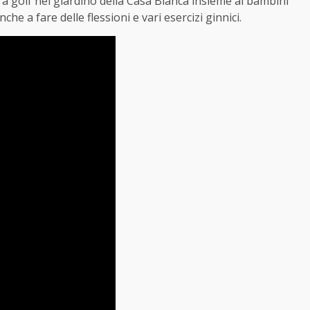
a golf nel giardino della Casa Bianca insieme ai bambini
he a fare delle flessioni e vari esercizi ginnici.