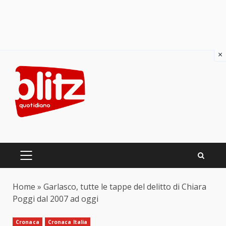
×
Skip
to
content
PRIMARY
MENU
Home
»
Garlasco, tutte le tappe del delitto di Chiara
Poggi dal 2007 ad oggi
Cronaca
Cronaca Italia