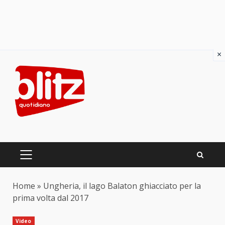
×
Skip
to
content
PRIMARY
MENU
Home
»
Ungheria, il lago Balaton ghiacciato per la
prima volta dal 2017
Video