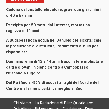
Cadono dal cestello elevatore, gravi due giardinieri
di 40 e 67 anni
Precipita per 50 metri dal Latemar, morta una
ragazza di 14 anni
A Budapest poca acqua nel Danubio per siccità: cala
la produzione di elettricità, Parlamento al buio per
risparmiare
Due minorenni di 13 e 14 anni trascinate e molestate
da tre giovani in pieno centro a Campobasso,
riescono a fuggire
Dal Po (fino a -80% di acqua) ai laghi del Nord e del
Centro è allarme siccità: va meglio al Sud
Chi siamo
La Redazione di Blitz Quotidiano
Pubblicità
Privacy policy
Disclaimer
Feed