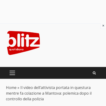
×
Skip
to
content
PRIMARY
MENU
Home
»
Il video dell’attivista portata in questura
mentre fa colazione a Mantova: polemica dopo il
controllo della polizia