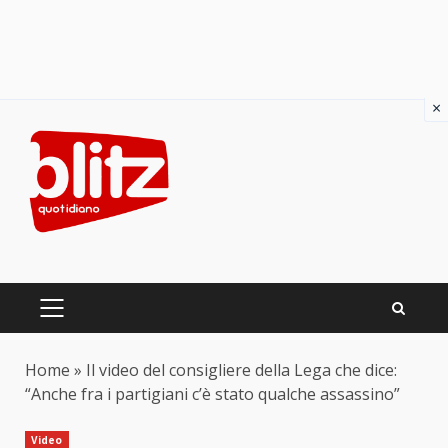
×
Skip
to
content
PRIMARY
MENU
Home
»
Il video del consigliere della Lega che dice:
“Anche fra i partigiani c’è stato qualche assassino”
Video