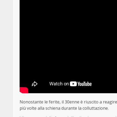
Nonostante le ferite, il 30enne è riuscito a reag
più volte alla schiena durante la colluttazione.