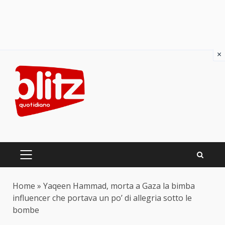
×
Skip
to
content
PRIMARY
MENU
Home
»
Yaqeen Hammad, morta a Gaza la bimba
influencer che portava un po’ di allegria sotto le
bombe