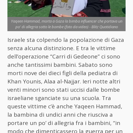
Yaqeen Hammad, morta a Gaza la bimba influencer che portava un
po' di allegria sotto le bombe (foto da video) - Blitz Quotidiano
Israele sta colpendo la popolazione di Gaza
senza alcuna distinzione. E tra le vittime
dell’operazione “Carri di Gedeone” ci sono
anche tantissimi bambini. Sabato sono
morti nove dei dieci figli della pediatra di
Khan Younis, Alaa al-Najjar. Ieri notte altri
venti minori sono stati uccisi dalle bombe
israeliane sganciate su una scuola. Tra
queste vittime c’è anche Yaqeen Hammad,
la bambina di undici anni che riusciva a
portare un po’ di allegria fra i bambini, “in
modo che dimenticassero la guerra per un