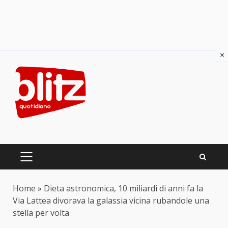
×
Skip
to
content
PRIMARY
MENU
Home
»
Dieta astronomica, 10 miliardi di anni fa la
Via Lattea divorava la galassia vicina rubandole una
stella per volta