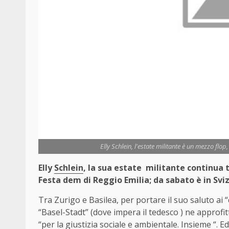
Elly Schlein, l'estate militante è un mezzo flop
Elly
Schlein
, la sua estate militante continua t
Festa dem di Reggio Emilia; da sabato è in Svi
Tra Zurigo e Basilea, per portare il suo saluto ai “
“Basel-Stadt” (dove impera il tedesco ) ne approfitt
“per la giustizia sociale e ambientale. Insieme “. 