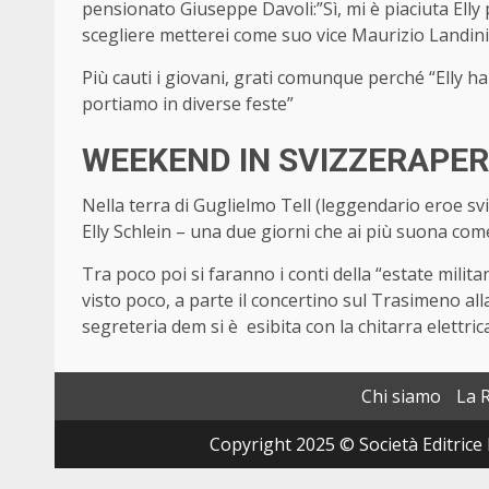
pensionato Giuseppe Davoli:”Sì, mi è piaciuta Elly
scegliere metterei come suo vice Maurizio Landini
Più cauti i giovani, grati comunque perché “Elly ha
portiamo in diverse feste”
WEEKEND IN SVIZZERAPER
Nella terra di Guglielmo Tell (leggendario eroe sv
Elly Schlein – una due giorni che ai più suona come
Tra poco poi si faranno i conti della “estate milita
visto poco, a parte il concertino sul Trasimeno all
segreteria dem si è esibita con la chitarra elettri
Chi siamo
La 
Copyright 2025 © Società Editrice 