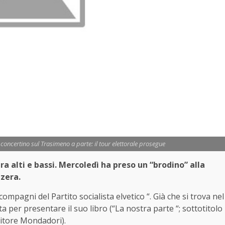
, concertino sul Trasimeno a parte: il tour elettorale prosegue
ra alti e bassi. Mercoledì ha preso un “brodino” alla
zzera.
compagni del Partito socialista elvetico “. Già che si trova nel
a per presentare il suo libro (“La nostra parte “; sottotitolo
Editore Mondadori).