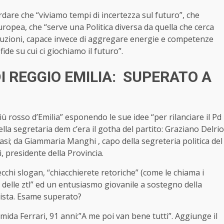
dare che “viviamo tempi di incertezza sul futuro”, che
europea, che “serve una Politica diversa da quella che cerca
luzioni, capace invece di aggregare energie e competenze
de su cui ci giochiamo il futuro”.
I REGGIO EMILIA: SUPERATO A
iù rosso d’Emilia” esponendo le sue idee “per rilanciare il Pd
ella segretaria dem c’era il gotha del partito: Graziano Delrio
vasi; da Giammaria Manghi , capo della segreteria politica del
 presidente della Provincia.
cchi slogan, “chiacchierete retoriche” (come le chiama i
ra delle ztl” ed un entusiasmo giovanile a sostegno della
nista. Esame superato?
Armida Ferrari, 91 anni:”A me poi van bene tutti”. Aggiunge il