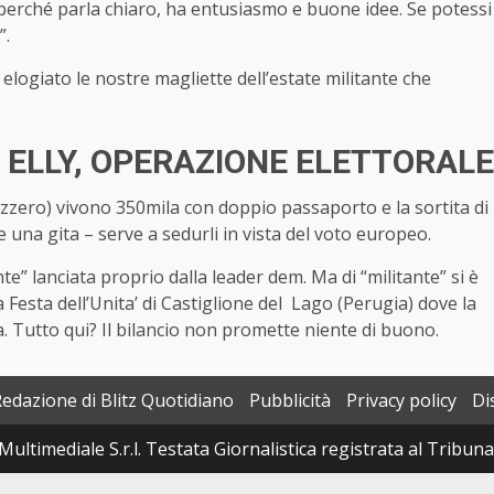
 perché parla chiaro, ha entusiasmo e buone idee. Se potessi
”.
 elogiato le nostre magliette dell’estate militante che
 ELLY, OPERAZIONE ELETTORALE
izzero) vivono 350mila con doppio passaporto e la sortita di
 una gita – serve a sedurli in vista del voto europeo.
nte” lanciata proprio dalla leader dem. Ma di “militante” si è
a Festa dell’Unita’ di Castiglione del Lago (Perugia) dove la
ca. Tutto qui? Il bilancio non promette niente di buono.
Redazione di Blitz Quotidiano
Pubblicità
Privacy policy
Di
Multimediale S.r.l. Testata Giornalistica registrata al Tribun