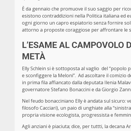
È da gennaio che promuove il suo saggio per ricor
esistono contraddizioni nella Politica italiana ed 
ogni giorno un capro espiatorio senza fornire so
attorno a proposte coraggiose per affrontare le sfi
L’ESAME AL CAMPOVOLO D
METÀ
Elly Schlein si è sottoposta al vaglio del “popolo p
e sconfiggere la Meloni”. Ad ascoltare il comizio d
in prima fila affiancato dalla deputata Ilenia Mala
governatore Stefano Bonaccini e da Giorgio Zanni,
Nel feudo bonacciniano Elly è andata sul sicuro: ve
filosofo Cacciari), un paio di unghiate alla “sinist
propria visione ecologista, progressista e femmi
Agli anziani è piaciuta; dice, per tuttti, la decana 