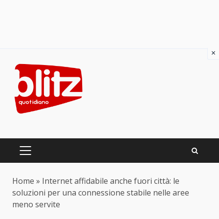
×
Skip
to
content
PRIMARY
MENU
Home
»
Internet affidabile anche fuori città: le
soluzioni per una connessione stabile nelle aree
meno servite