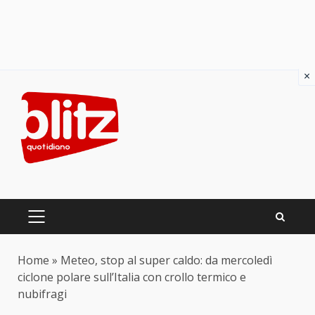
×
Skip
to
content
PRIMARY
MENU
Home
»
Meteo, stop al super caldo: da mercoledì
ciclone polare sull’Italia con crollo termico e
nubifragi