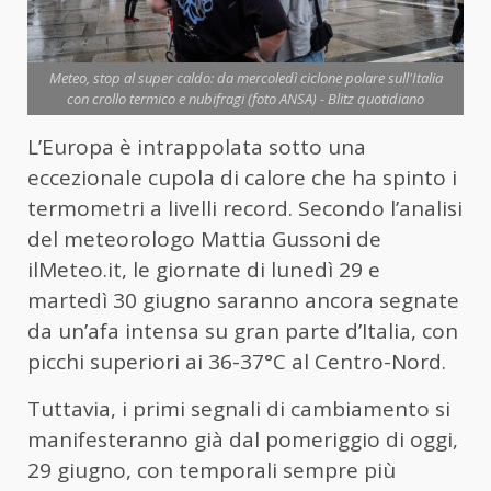
Meteo, stop al super caldo: da mercoledì ciclone polare sull'Italia
con crollo termico e nubifragi (foto ANSA) - Blitz quotidiano
L’Europa è intrappolata sotto una
eccezionale cupola di calore che ha spinto i
termometri a livelli record. Secondo l’analisi
del meteorologo Mattia Gussoni de
ilMeteo.it, le giornate di lunedì 29 e
martedì 30 giugno saranno ancora segnate
da un’afa intensa su gran parte d’Italia, con
picchi superiori ai 36-37°C al Centro-Nord.
Tuttavia, i primi segnali di cambiamento si
manifesteranno già dal pomeriggio di oggi,
29 giugno, con temporali sempre più