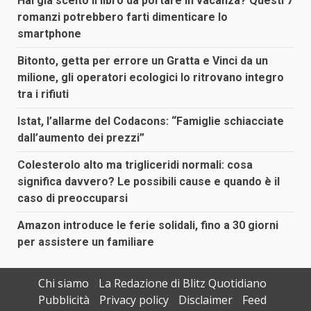
Hai già scelto il libro da portare in vacanza? Questi 7
romanzi potrebbero farti dimenticare lo
smartphone
Bitonto, getta per errore un Gratta e Vinci da un
milione, gli operatori ecologici lo ritrovano integro
tra i rifiuti
Istat, l’allarme del Codacons: “Famiglie schiacciate
dall’aumento dei prezzi”
Colesterolo alto ma trigliceridi normali: cosa
significa davvero? Le possibili cause e quando è il
caso di preoccuparsi
Amazon introduce le ferie solidali, fino a 30 giorni
per assistere un familiare
Chi siamo
La Redazione di Blitz Quotidiano
Pubblicità
Privacy policy
Disclaimer
Feed