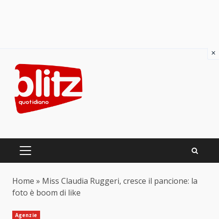
×
Skip
to
content
PRIMARY
MENU
Home
»
Miss Claudia Ruggeri, cresce il pancione: la
foto è boom di like
Agenzie