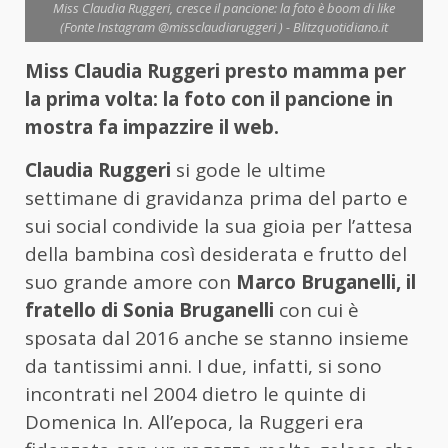
Miss Claudia Ruggeri, cresce il pancione: la foto è boom di like
(Fonte Instagram @missclaudiaruggeri ) - Blitzquotidiano.it
Miss Claudia Ruggeri presto mamma per
la prima volta: la foto con il pancione in
mostra fa impazzire il web.
Claudia Ruggeri
si gode le ultime
settimane di gravidanza prima del parto e
sui social condivide la sua gioia per l’attesa
della bambina così desiderata e frutto del
suo grande amore con
Marco Bruganelli, il
fratello di Sonia Bruganelli
con cui è
sposata dal 2016 anche se stanno insieme
da tantissimi anni. I due, infatti, si sono
incontrati nel 2004 dietro le quinte di
Domenica In. All’epoca, la Ruggeri era