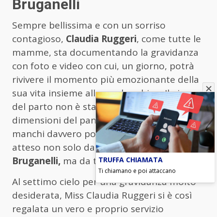
Bruganelli
Sempre bellissima e con un sorriso
contagioso,
Claudia Ruggeri
, come tutte le
mamme, sta documentando la gravidanza
con foto e video con cui, un giorno, potrà
rivivere il momento più emozionante della
sua vita insieme alla sua bambina. Il giorno
del parto non è stato svelato ma, dalle
dimensioni del pancione, è evidente che
manchi davvero poco al grande giorno
atteso non solo da lei e dal marito
Marco
Bruganelli,
ma da tutta la famiglia.
TRUFFA CHIAMATA
Ti chiamano e poi attaccano
Al settimo cielo per una gravidanza molto
desiderata, Miss Claudia Ruggeri si è così
regalata un vero e proprio servizio