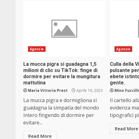
Agenzie
Agenzie
La mucca pigra si guadagna 1,5
Culla della V
milioni di clic su TikTok: finge di
pulsante pe
dormire per evitare la mungitura
ebete istinto
mattutina
gente.
Maria Vittoria Prest
Aprile 16, 2023
Mino Fuccill
La mucca pigra e dormigliona si
Il cartello al
guadagna la simpatia del mondo
evidenza mas
intero fingendo di dormire per
tipografici pi
evitare...
Read More
Read More