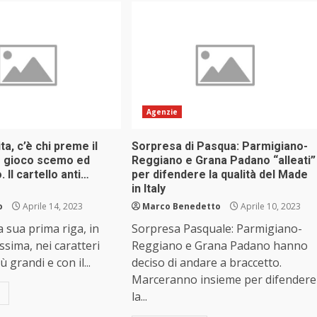
Agenzie
ita, c’è chi preme il
Sorpresa di Pasqua: Parmigiano-
r gioco scemo ed
Reggiano e Grana Padano “alleati”
. Il cartello anti…
per difendere la qualità del Made
in Italy
o
Aprile 14, 2023
Marco Benedetto
Aprile 10, 2023
la sua prima riga, in
Sorpresa Pasquale: Parmigiano-
sima, nei caratteri
Reggiano e Grana Padano hanno
ù grandi e con il...
deciso di andare a braccetto.
Marceranno insieme per difendere
la...