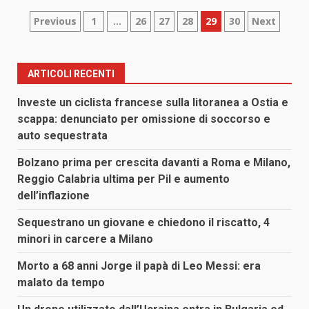
Paginazione
Previous
1
…
26
27
28
29
30
Next
degli
articoli
ARTICOLI RECENTI
Investe un ciclista francese sulla litoranea a Ostia e
scappa: denunciato per omissione di soccorso e
auto sequestrata
Bolzano prima per crescita davanti a Roma e Milano,
Reggio Calabria ultima per Pil e aumento
dell’inflazione
Sequestrano un giovane e chiedono il riscatto, 4
minori in carcere a Milano
Morto a 68 anni Jorge il papà di Leo Messi: era
malato da tempo