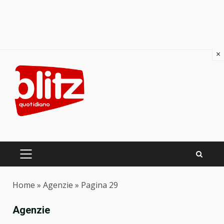
×
Skip
to
content
PRIMARY
MENU
Home
»
Agenzie
»
Pagina 29
Agenzie