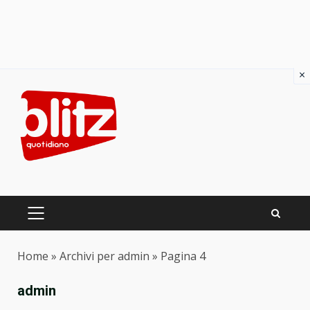
×
Skip
to
content
PRIMARY
MENU
Home
»
Archivi per admin
»
Pagina 4
admin