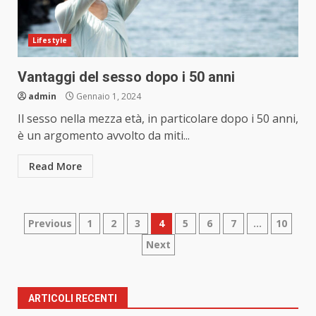
Lifestyle
Vantaggi del sesso dopo i 50 anni
admin
Gennaio 1, 2024
Il sesso nella mezza età, in particolare dopo i 50 anni,
è un argomento avvolto da miti...
Read More
Paginazione
Previous
1
2
3
4
5
6
7
…
10
Next
degli
articoli
ARTICOLI RECENTI