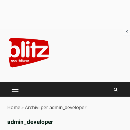
×
Skip
to
content
PRIMARY
MENU
Home
»
Archivi per admin_developer
admin_developer