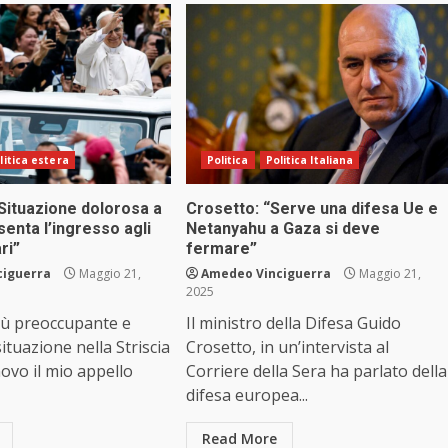
litica estera
Politica
Politica Italiana
Situazione dolorosa a
Crosetto: “Serve una difesa Ue e
senta l’ingresso agli
Netanyahu a Gaza si deve
ri”
fermare”
ciguerra
Maggio 21,
Amedeo Vinciguerra
Maggio 21,
2025
iù preoccupante e
Il ministro della Difesa Guido
ituazione nella Striscia
Crosetto, in un’intervista al
novo il mio appello
Corriere della Sera ha parlato della
difesa europea...
Read More