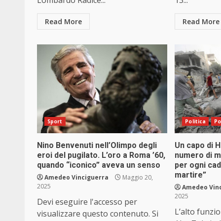
Lombardo Radice...
13...
Read More
Read More
Sport
Politica
Po
Nino Benvenuti nell’Olimpo degli
Un capo di H
eroi del pugilato. L’oro a Roma ’60,
numero di m
quando “iconico” aveva un senso
per ogni ca
martire”
Amedeo Vinciguerra
Maggio 20,
2025
Amedeo Vin
2025
Devi eseguire l'accesso per
L’alto funzi
visualizzare questo contenuto. Si