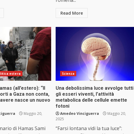
romena...
Read More
litica estera
Scienza
amas (all’estero): “Il
Una debolissima luce avvolge tutti
orti a Gaza non conta,
gli esseri viventi, l’attività
davere nasce un nuovo
metabolica delle cellule emette
fotoni
ciguerra
Maggio 20,
Amedeo Vinciguerra
Maggio 20,
2025
onario di Hamas Sami
“Farsi lontana vidi la tua luce”: