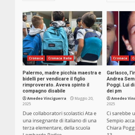
Cronaca
Cronaca Italia
Cronaca
C
Palermo, madre picchia maestra e
Garlasco, l’
bidelli per vendicare il figlio
Andrea Semp
rimproverato. Aveva spinto il
Poggi. Lui d
compagno disabile
dei pm
Amedeo Vinciguerra
Maggio 20,
Amedeo Vin
2025
2025
Due collaboratori scolastici Ata e
Ci sarebbe 
una insegnante di italiano di una
Sempio accan
terza elementare, della scuola
Chiara Poggi,