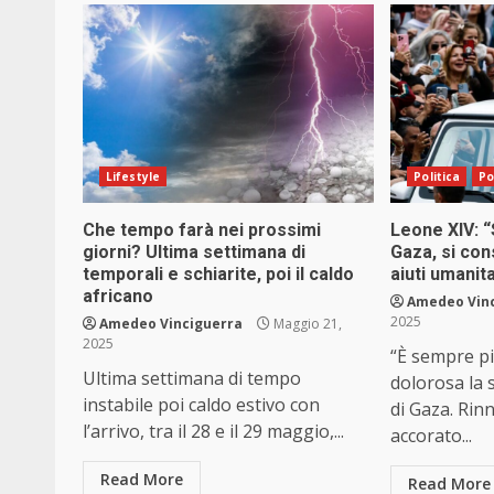
Lifestyle
Politica
Po
Che tempo farà nei prossimi
Leone XIV: “
giorni? Ultima settimana di
Gaza, si con
temporali e schiarite, poi il caldo
aiuti umanita
africano
Amedeo Vin
2025
Amedeo Vinciguerra
Maggio 21,
2025
“È sempre p
Ultima settimana di tempo
dolorosa la s
instabile poi caldo estivo con
di Gaza. Rin
l’arrivo, tra il 28 e il 29 maggio,...
accorato...
Read More
Read More