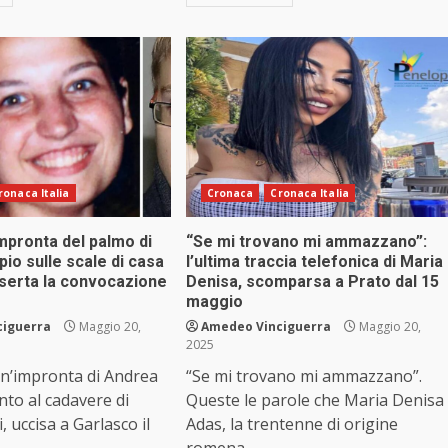
ronaca Italia
Cronaca
Cronaca Italia
impronta del palmo di
“Se mi trovano mi ammazzano”:
io sulle scale di casa
l’ultima traccia telefonica di Maria
iserta la convocazione
Denisa, scomparsa a Prato dal 15
maggio
ciguerra
Maggio 20,
Amedeo Vinciguerra
Maggio 20,
2025
un’impronta di Andrea
“Se mi trovano mi ammazzano”.
to al cadavere di
Queste le parole che Maria Denisa
 uccisa a Garlasco il
Adas, la trentenne di origine