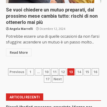
Se vuoi chiedere un mutuo preparati, dal
prossimo mese cambia tutto: rischi di non
ottenerlo mai più
Angela Marrelli
Dicembre 12, 2024
Potrebbe essere una di quelle occasioni da non farsi
sfuggire: accendere un mutuo è un passo molto...
Read More
Paginazione
Previous
1
…
10
11
12
13
14
15
16
17
Next
degli
articoli
ARTICOLI RECENTI