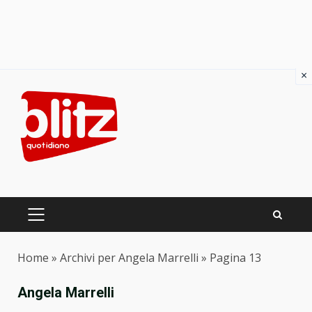
×
Skip
to
content
PRIMARY
MENU
Home
»
Archivi per Angela Marrelli
»
Pagina 13
Angela Marrelli