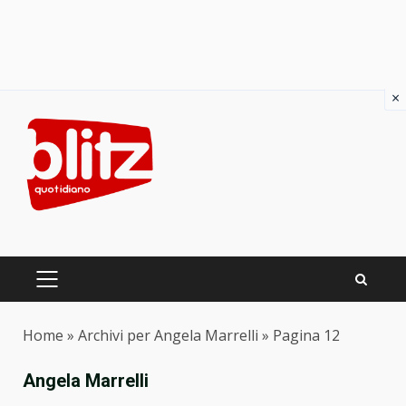
×
Skip
to
content
PRIMARY
MENU
Home
»
Archivi per Angela Marrelli
»
Pagina 12
Angela Marrelli