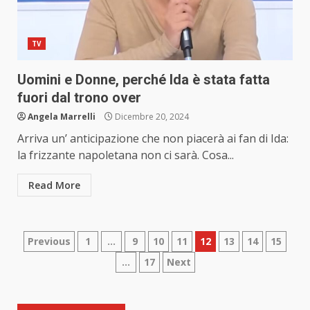
TV
Uomini e Donne, perché Ida è stata fatta
fuori dal trono over
Angela Marrelli
Dicembre 20, 2024
Arriva un’ anticipazione che non piacerà ai fan di Ida:
la frizzante napoletana non ci sarà. Cosa...
Read More
Paginazione
Previous
1
…
9
10
11
12
13
14
15
…
17
Next
degli
articoli